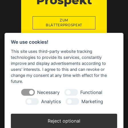
Prospekt
ZUM
BLÄTTERPROSPEKT
Impressum
Datenschutz
Widerruf-Formular
We use cookies!
Cookie-Einstellungen ändern
This site uses third-party website tracking
technologies to provide its services, constantly
improve and display advertisements according to
BBM Baumarkt Rhauderfehn
Hagiusring 2
users' interests. I agree to this and can revoke or
26817 Rhauderfehn
change my consent at any time with effect for the
future.
Tel.: 04952 89903 0
Fax: 04952 89903 290
Necessary
Functional
rhauderfehn(at)bbm-baumarkt.de
Analytics
Marketing
Öffnungszeiten:
Montag - Freitag:
Reject optional
8.00 - 19.00 Uhr