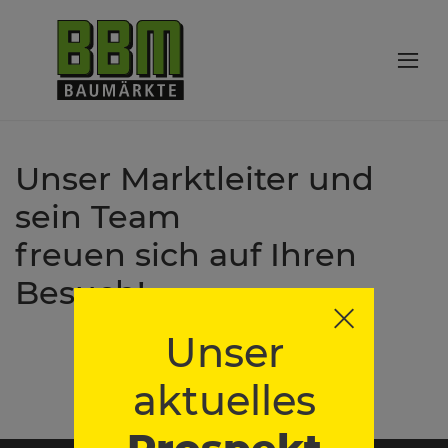
Unser Marktleiter und
sein Team
freuen sich auf Ihren
Besuch!
Unser
aktuelles