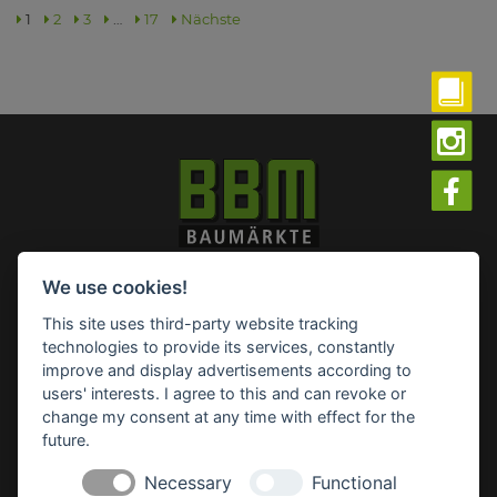
1
2
3
…
17
Nächste
Impressum
Datenschutz
Widerruf-Formular
We use cookies!
Cookie-Einstellungen ändern
This site uses third-party website tracking
technologies to provide its services, constantly
improve and display advertisements according to
BBM Baumarkt Rhauderfehn
Hagiusring 2
users' interests. I agree to this and can revoke or
26817 Rhauderfehn
change my consent at any time with effect for the
future.
Tel.: 04952 89903 0
Fax: 04952 89903 290
Necessary
Functional