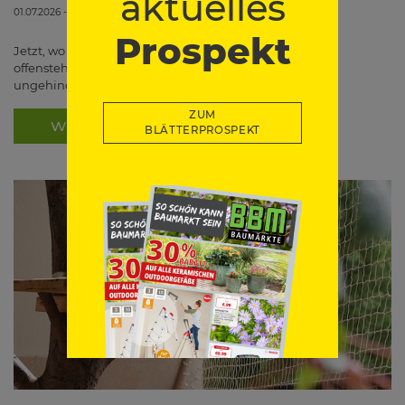
aktuelles
01.07.2026 - 00:00
Prospekt
Jetzt, wo in der warmen Jahreszeit die Balkontür öfter
offensteht, kann auch deine Katze ganz schnell und
ungehindert nach draußen gelangen. Was erst…
ZUM
WEITERLESEN
BLÄTTERPROSPEKT