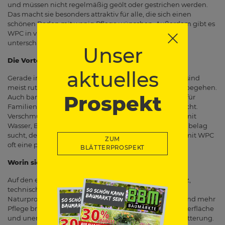
und müssen nicht regelmäßig geölt oder gestrichen werden.
Das macht sie besonders attraktiv für alle, die sich einen
schönen Boden mit wenig Pflege wünschen. Außerdem gibt es
WPC in vielen Farben und Designs, sodass sich ganz
unterschiedliche Stilrichtungen umsetzen lassen.
Unser
Die Vorteile im täglichen Gebrauch
aktuelles
Gerade im Alltag zeigen WPC-Dielen ihre Stärken. Sie sind
meist rutschhemmend, formstabil und angenehm zu begehen.
Prospekt
Auch barfuß fühlen sie sich oft komfortabel an, was sie für
Familien und gemütliche Sitzbereiche interessant macht.
Verschmutzungen lassen sich in vielen Fällen einfach mit
Wasser, Besen oder Bürste entfernen. Wer einen Bodenbelag
sucht, der gut aussieht und unkompliziert bleibt, trifft mit WPC
ZUM
oft eine praktische Wahl.
BLÄTTERPROSPEKT
Worin sich WPC von Holz unterscheidet
Auf den ersten Blick erinnern viele WPC-Dielen an Holz,
technisch gibt es aber klare Unterschiede. Holz ist ein
Naturprodukt, das mit der Zeit seine Farbe verändert und mehr
Pflege braucht. WPC ist meist gleichmäßiger in der Oberfläche
und unempfindlicher gegenüber Feuchtigkeit und Witterung.