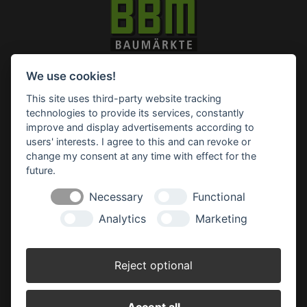
Impressum
Datenschutz
Widerruf-Formular
We use cookies!
Cookie-Einstellungen ändern
This site uses third-party website tracking
technologies to provide its services, constantly
improve and display advertisements according to
BBM Baumarkt Rhauderfehn
Hagiusring 2
users' interests. I agree to this and can revoke or
26817 Rhauderfehn
change my consent at any time with effect for the
future.
Tel.: 04952 89903 0
Fax: 04952 89903 290
Necessary
Functional
rhauderfehn(at)bbm-baumarkt.de
Analytics
Marketing
Öffnungszeiten:
Montag - Freitag:
Reject optional
8.00 - 19.00 Uhr
Samstag:
Accept all
8.00 - 18.00 Uhr