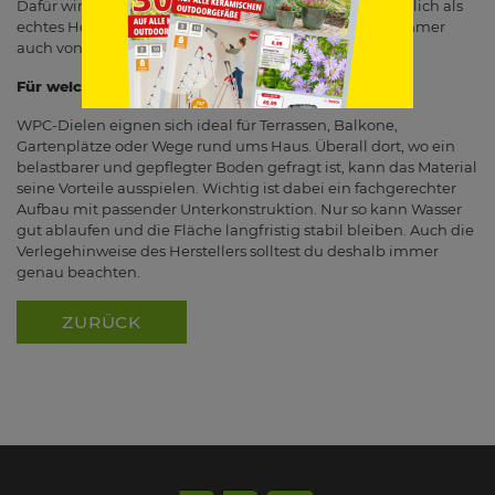
Dafür wirkt es je nach Produkt etwas weniger ursprünglich als
echtes Holz. Welche Lösung besser passt, hängt also immer
auch von deinen Ansprüchen an Optik und Pflege ab.
Für welche Bereiche sich WPC gut eignet
WPC-Dielen eignen sich ideal für Terrassen, Balkone,
Gartenplätze oder Wege rund ums Haus. Überall dort, wo ein
belastbarer und gepflegter Boden gefragt ist, kann das Material
seine Vorteile ausspielen. Wichtig ist dabei ein fachgerechter
Aufbau mit passender Unterkonstruktion. Nur so kann Wasser
gut ablaufen und die Fläche langfristig stabil bleiben. Auch die
Verlegehinweise des Herstellers solltest du deshalb immer
genau beachten.
ZURÜCK