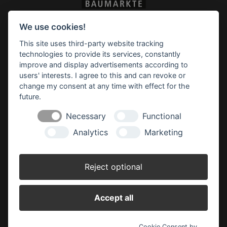
Impressum
Datenschutz
Widerruf-Formular
We use cookies!
Cookie-Einstellungen ändern
This site uses third-party website tracking
technologies to provide its services, constantly
improve and display advertisements according to
BBM Baumarkt Rhauderfehn
Hagiusring 2
users' interests. I agree to this and can revoke or
26817 Rhauderfehn
change my consent at any time with effect for the
future.
Tel.: 04952 89903 0
Fax: 04952 89903 290
Necessary
Functional
rhauderfehn(at)bbm-baumarkt.de
Analytics
Marketing
Öffnungszeiten:
Montag - Freitag:
Reject optional
8.00 - 19.00 Uhr
Samstag:
Accept all
8.00 - 18.00 Uhr
Cookie Consent by