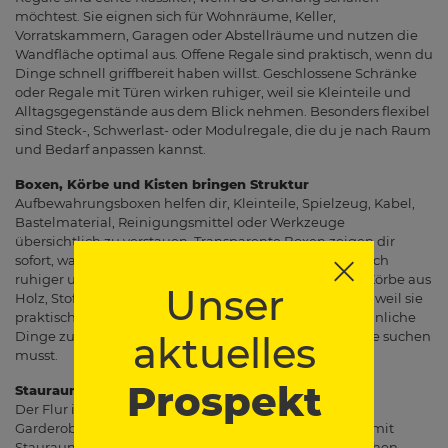
möchtest. Sie eignen sich für Wohnräume, Keller,
Vorratskammern, Garagen oder Abstellräume und nutzen die
Wandfläche optimal aus. Offene Regale sind praktisch, wenn du
Dinge schnell griffbereit haben willst. Geschlossene Schränke
oder Regale mit Türen wirken ruhiger, weil sie Kleinteile und
Alltagsgegenstände aus dem Blick nehmen. Besonders flexibel
sind Steck-, Schwerlast- oder Modulregale, die du je nach Raum
und Bedarf anpassen kannst.
Boxen, Körbe und Kisten bringen Struktur
Aufbewahrungsboxen helfen dir, Kleinteile, Spielzeug, Kabel,
Bastelmaterial, Reinigungsmittel oder Werkzeuge
übersichtlich zu verstauen. Transparente Boxen zeigen dir
sofort, was drin ist. Undurchsichtige Kisten wirken optisch
ruhiger und lassen sich mit Etiketten gut beschriften. Körbe aus
Unser
Holz, Stoff oder Kunststoff sind ideal für Wohnbereiche, weil sie
praktisch und dekorativ zugleich sind. Achte darauf, ähnliche
Dinge zusammenzufassen, damit du später nicht lange suchen
aktuelles
musst.
Prospekt
Stauraum im Flur clever planen
Der Flur ist oft klein, wird aber täglich stark genutzt.
Garderobenleisten, Schuhschränke, Haken, Sitzbänke mit
Stauraum und schmale Regale helfen dir, Jacken, Taschen,