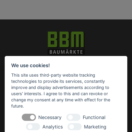
Impressum
Datenschutz
Widerruf-Formular
We use cookies!
Cookie-Einstellungen ändern
This site uses third-party website tracking
technologies to provide its services, constantly
improve and display advertisements according to
BBM Baumarkt Rhauderfehn
Hagiusring 2
users' interests. I agree to this and can revoke or
26817 Rhauderfehn
change my consent at any time with effect for the
future.
Tel.: 04952 89903 0
Fax: 04952 89903 290
Necessary
Functional
rhauderfehn(at)bbm-baumarkt.de
Analytics
Marketing