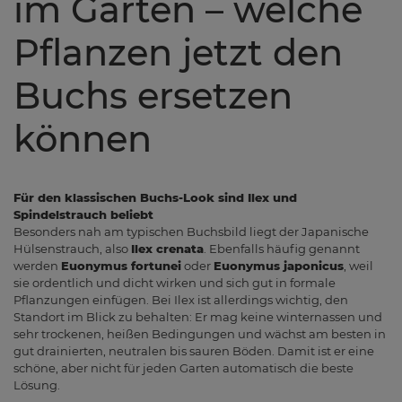
im Garten – welche
Pflanzen jetzt den
Buchs ersetzen
können
Für den klassischen Buchs-Look sind Ilex und
Spindelstrauch beliebt
Besonders nah am typischen Buchsbild liegt der Japanische
Hülsenstrauch, also
Ilex crenata
. Ebenfalls häufig genannt
werden
Euonymus fortunei
oder
Euonymus japonicus
, weil
sie ordentlich und dicht wirken und sich gut in formale
Pflanzungen einfügen. Bei Ilex ist allerdings wichtig, den
Standort im Blick zu behalten: Er mag keine winter­nassen und
sehr trockenen, heißen Bedingungen und wächst am besten in
gut drainierten, neutralen bis sauren Böden. Damit ist er eine
schöne, aber nicht für jeden Garten automatisch die beste
Lösung.