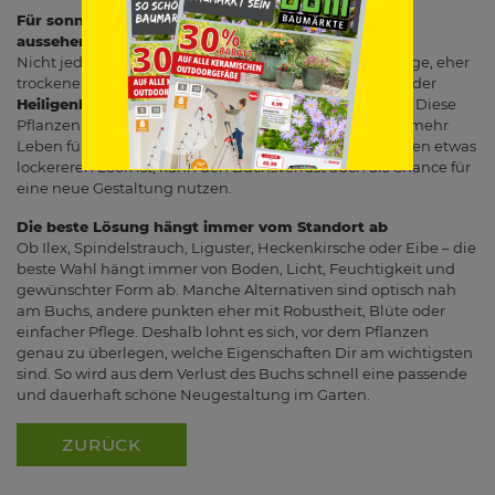
Für sonnige Beete dürfen Alternativen auch anders
aussehen
Nicht jeder Ersatz muss wie Buchs aussehen. Für sonnige, eher
trockene Standorte können auch
Lavendel
,
Thymian
oder
Heiligenkraut
als Einfassung eine schöne Lösung sein. Diese
Pflanzen bringen zusätzlich Blüten, Duft und oft auch mehr
Leben für Insekten in den Garten. Wer also offen für einen etwas
lockereren Look ist, kann den Buchsverlust auch als Chance für
eine neue Gestaltung nutzen.
Die beste Lösung hängt immer vom Standort ab
Ob Ilex, Spindelstrauch, Liguster, Heckenkirsche oder Eibe – die
beste Wahl hängt immer von Boden, Licht, Feuchtigkeit und
gewünschter Form ab. Manche Alternativen sind optisch nah
am Buchs, andere punkten eher mit Robustheit, Blüte oder
einfacher Pflege. Deshalb lohnt es sich, vor dem Pflanzen
genau zu überlegen, welche Eigenschaften Dir am wichtigsten
sind. So wird aus dem Verlust des Buchs schnell eine passende
und dauerhaft schöne Neugestaltung im Garten.
ZURÜCK