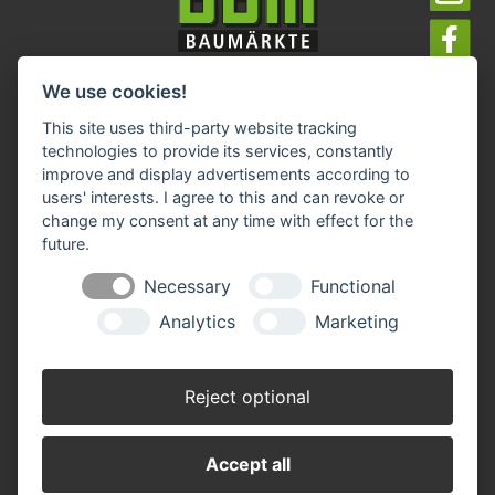
Impressum
Datenschutz
Widerruf-Formular
We use cookies!
Cookie-Einstellungen ändern
This site uses third-party website tracking
technologies to provide its services, constantly
improve and display advertisements according to
BBM Baumarkt Rhauderfehn
Hagiusring 2
users' interests. I agree to this and can revoke or
26817 Rhauderfehn
change my consent at any time with effect for the
future.
Tel.: 04952 89903 0
Fax: 04952 89903 290
Necessary
Functional
rhauderfehn(at)bbm-baumarkt.de
Analytics
Marketing
Öffnungszeiten:
Montag - Freitag:
Reject optional
8.00 - 19.00 Uhr
Samstag:
8.00 - 18.00 Uhr
Accept all