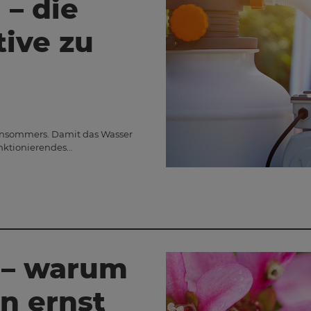
 – die
tive zu
rtensommers. Damit das Wasser
unktionierendes…
n – warum
n ernst