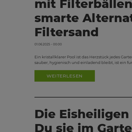
mit Filterbällen
smarte Alterna
Filtersand
01.06.2025 - 00:00
Ein kristallklarer Pool ist das Herzstück jedes Ga
sauber, hygienisch und einladend bleibt, ist ein f
WEITERLESEN
Die Eisheilige
Du sie im Garte