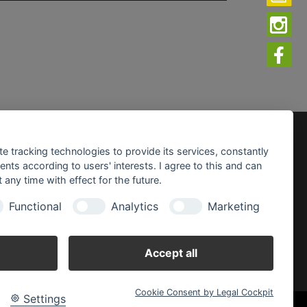
fnungszeiten:
te tracking technologies to provide its services, constantly
ntag - Freitag:
ts according to users' interests. I agree to this and can
0 - 19.00 Uhr
any time with effect for the future.
mstag:
Functional
Analytics
Marketing
0 - 18.00 Uhr
Accept all
Cookie Consent by Legal Cockpit
Settings