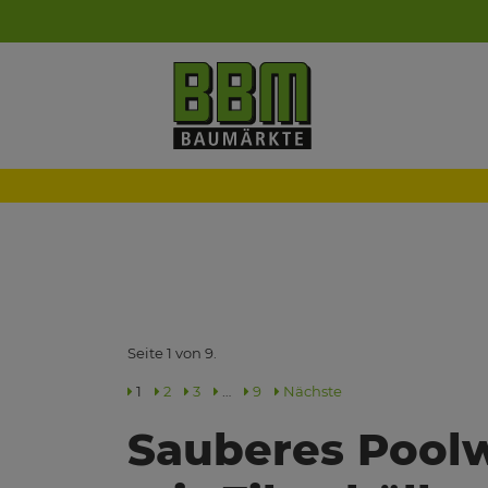
Seite 1 von 9.
1
2
3
…
9
Nächste
Sauberes Pool