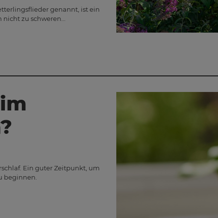
erlingsflieder genannt, ist ein
m nicht zu schweren…
 im
n?
schlaf. Ein guter Zeitpunkt, um
zu beginnen.