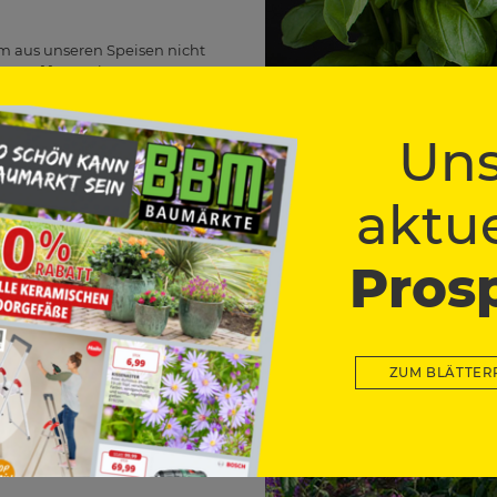
m aus unseren Speisen nicht
 Topf für Speisen…
Uns
aktue
t man
Pros
flieder
ZUM BLÄTTER