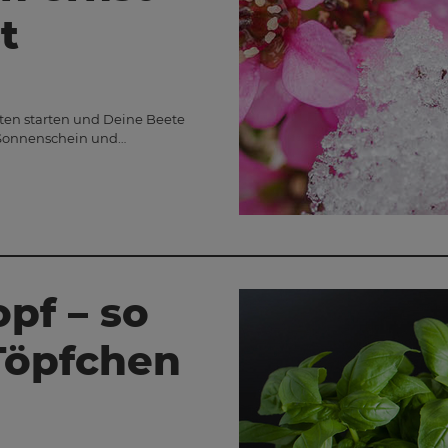
t
arten starten und Deine Beete
t Sonnenschein und…
pf – so
Töpfchen