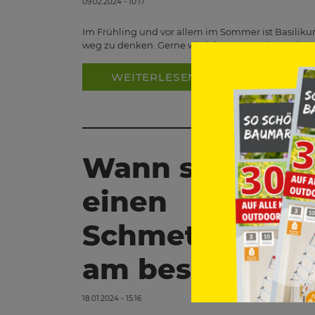
09.02.2024 - 10:17
Im Frühling und vor allem im Sommer ist Basiliku
weg zu denken. Gerne wird das Gewürz im meist im
WEITERLESEN
Wann schneide
einen
Schmetterlings
am besten?
18.01.2024 - 15:16