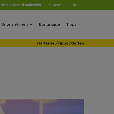
eller Standort: Rhauderfehn
Unsere Standorte
Unternehmen
Bonuskarte
Tipps
Startseite
/
Tipps
/
Garten