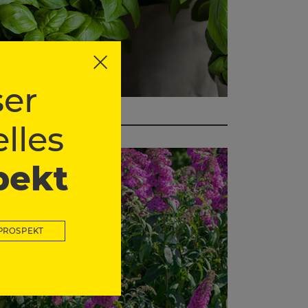
er
lles
pekt
PROSPEKT