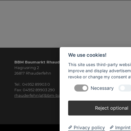
We use cookies!
BBM Baumarkt Rhauderfehn
Öf
This site uses third-party websi
Hagiusring 2
Mo
improve and display advertisemen
26817 Rhauderfehn
8.0
revoke or change my consent at 
Tel.: 04952 89903 0
Sa
Necessary
Fax: 04952 89903 290
8.0
rhauderfehn(at)bbm-baumarkt.de
Reject optional
Privacy policy
Imprint